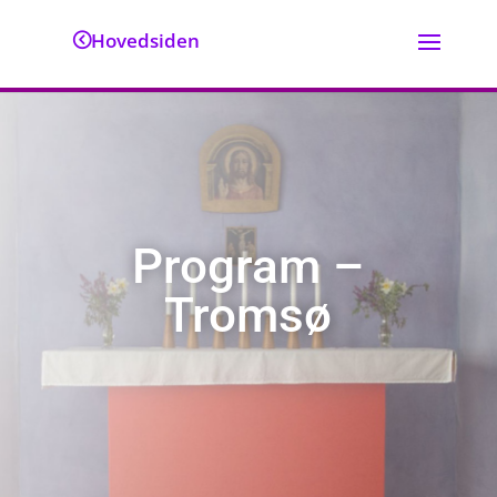
Hovedsiden
Program –
Tromsø